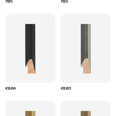
702S
701S
431434
431433