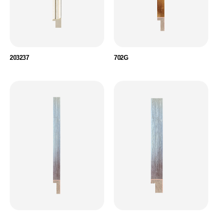
203237
702G