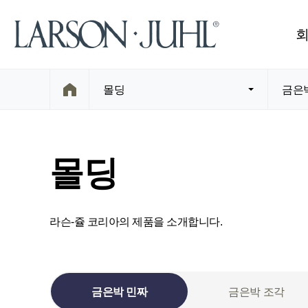
몰딩
금은
몰딩
라슨-쥴 코리아의 제품을 소개합니다.
금은박 민짜
금은박 조각