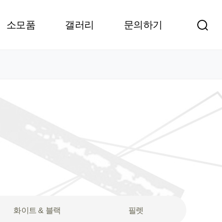
소모품
갤러리
문의하기
화이트 & 블랙
필렛