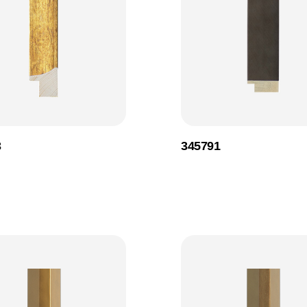
3
345791