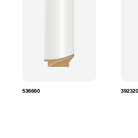
536660
39232