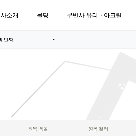
회사소개
몰딩
무반사 유리・아크릴
박 민짜
원목 백골
원목 컬러