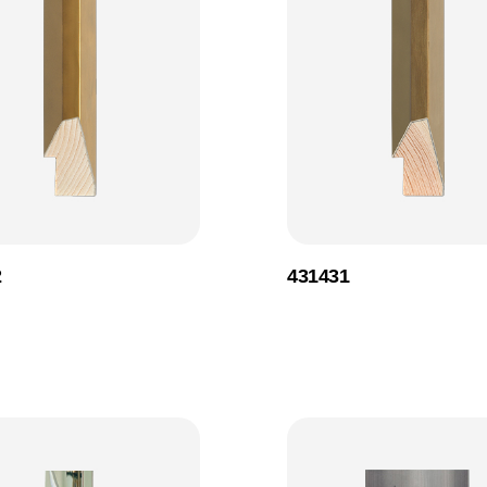
2
431431