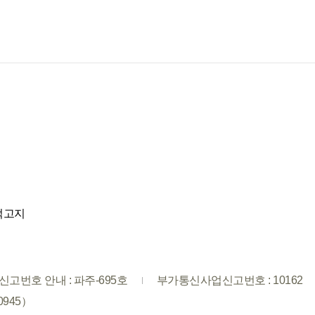
적고지
고번호 안내 : 파주-695호
부가통신사업신고번호 : 10162
0945）