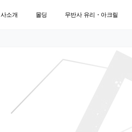
회사소개
몰딩
무반사 유리・아크릴