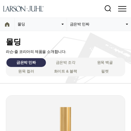
몰딩
금은박 민짜
몰딩
라슨-쥴 코리아의 제품을 소개합니다.
금은박 민짜
금은박 조각
원목 백골
원목 컬러
화이트 & 블랙
필렛