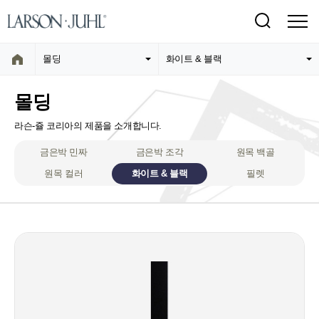
몰딩
화이트 & 블랙
몰딩
라슨-쥴 코리아의 제품을 소개합니다.
금은박 민짜
금은박 조각
원목 백골
원목 컬러
화이트 & 블랙
필렛