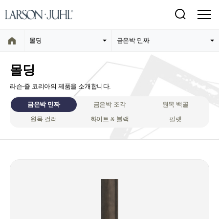
몰딩
금은박 민짜
몰딩
라슨-쥴 코리아의 제품을 소개합니다.
금은박 민짜
금은박 조각
원목 백골
원목 컬러
화이트 & 블랙
필렛