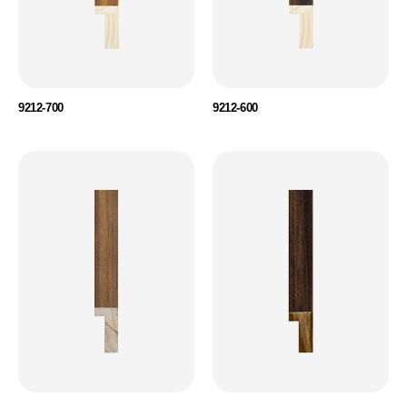
9212-700
9212-600