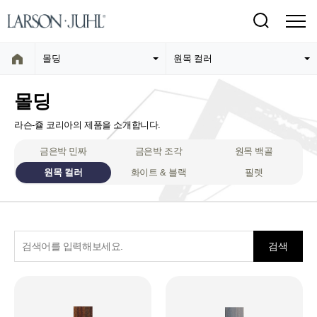
몰딩
원목 컬러
몰딩
라슨-쥴 코리아의 제품을 소개합니다.
금은박 민짜
금은박 조각
원목 백골
원목 컬러
화이트 & 블랙
필렛
검색