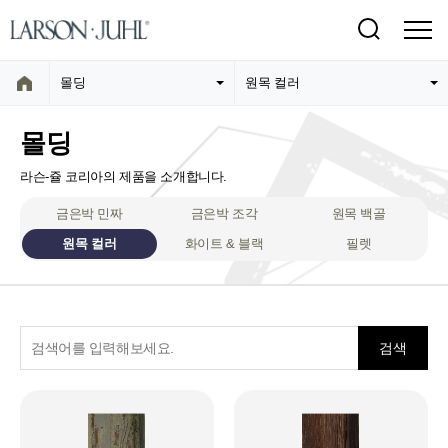
몰딩
원목 컬러
몰딩
라슨-쥴 코리아의 제품을 소개합니다.
금은박 민짜
금은박 조각
원목 백골
원목 컬러
화이트 & 블랙
필렛
검색