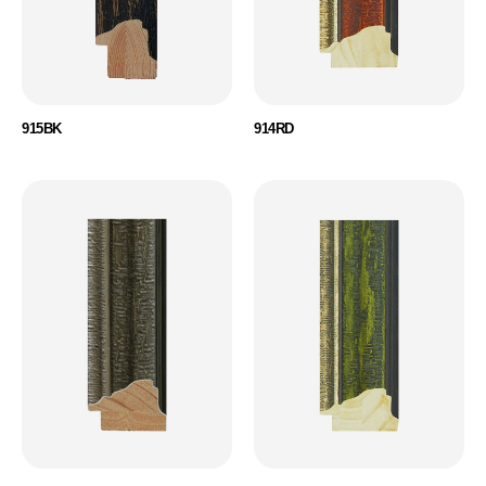
915BK
914RD