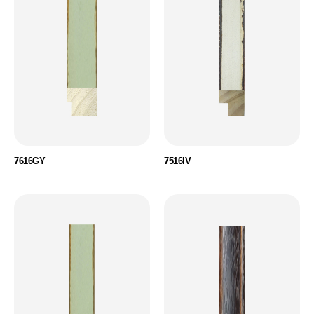
7616GY
7516IV