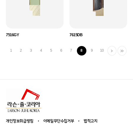
7516GY
7615DB
1
2
3
4
5
6
7
8
9
10
개인정보취급방침
이메일무단수집거부
법적고지