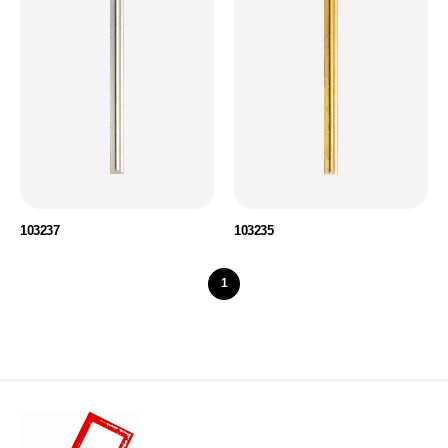
103237
103235
1