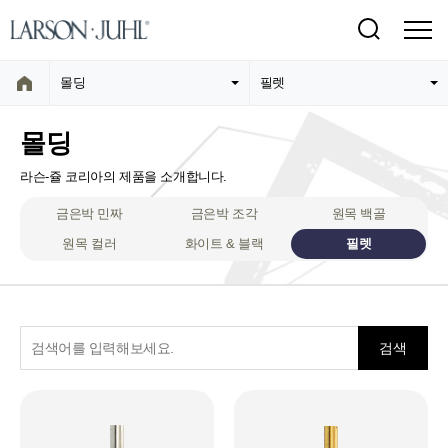
몰딩
필렛
몰딩
라슨-쥴 코리아의 제품을 소개합니다.
금은박 민짜
금은박 조각
원목 백골
원목 컬러
화이트 & 블랙
필렛
검색