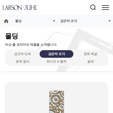
몰딩
금은박 조각
몰딩
라슨-쥴 코리아의 제품을 소개합니다.
금은박 민짜
금은박 조각
원목 백골
원목 컬러
화이트 & 블랙
필렛