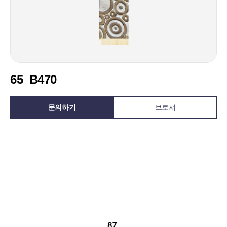
65_B470
문의하기
브로셔