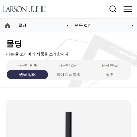
몰딩
원목 컬러
몰딩
라슨-쥴 코리아의 제품을 소개합니다.
금은박 민짜
금은박 조각
원목 백골
원목 컬러
화이트 & 블랙
필렛