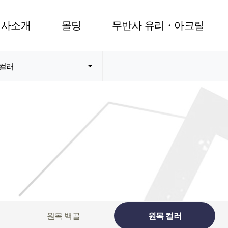
회사소개
몰딩
무반사 유리・아크릴
 컬러
원목 백골
원목 컬러