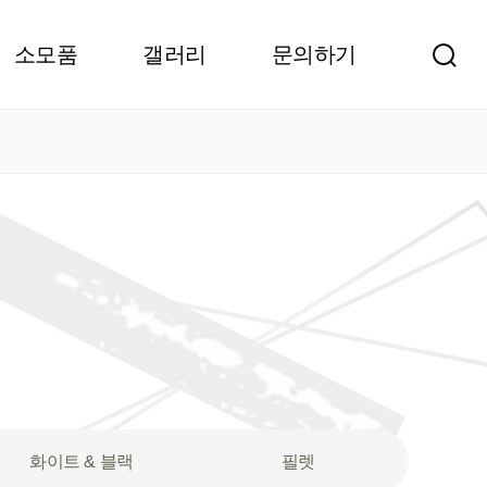
소모품
갤러리
문의하기
화이트 & 블랙
필렛