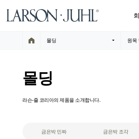
몰딩
원목
몰딩
라슨-쥴 코리아의 제품을 소개합니다.
금은박 민짜
금은박 조각