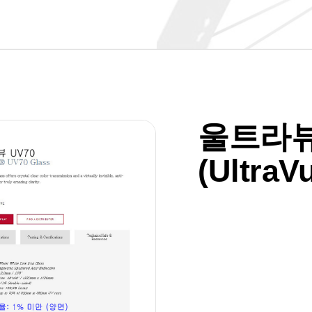
울트라뷰
(UltraV