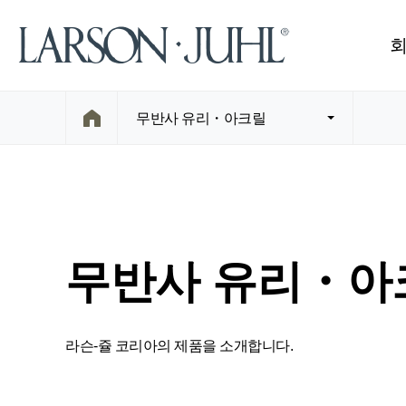
무반사 유리・아크릴
무반사 유리・아
라슨-쥴 코리아의 제품을 소개합니다.