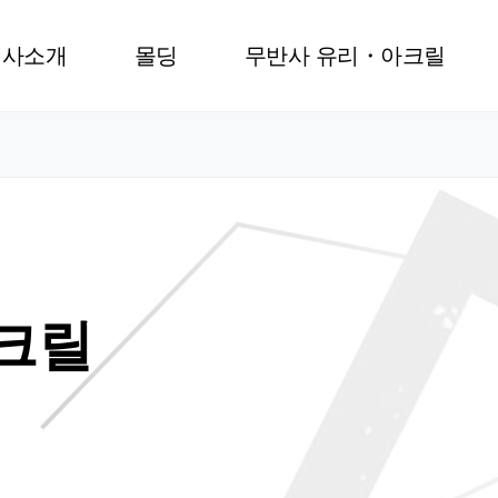
회사소개
몰딩
무반사 유리・아크릴
크릴