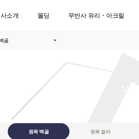
회사소개
몰딩
무반사 유리・아크릴
 백골
원목 백골
원목 컬러