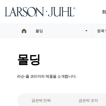
몰딩
원목
몰딩
라슨-쥴 코리아의 제품을 소개합니다.
금은박 민짜
금은박 조각