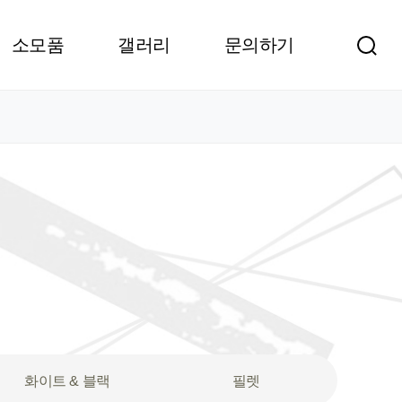
소모품
갤러리
문의하기
화이트 & 블랙
필렛