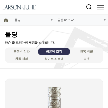
몰딩
금은박 조각
몰딩
라슨-쥴 코리아의 제품을 소개합니다.
금은박 민짜
금은박 조각
원목 백골
원목 컬러
화이트 & 블랙
필렛