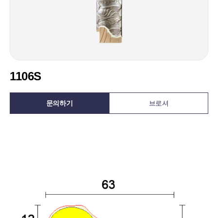
1106S
문의하기
브로셔