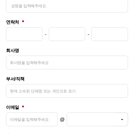
연락처
-
-
회사명
부서/직책
이메일
Togg
@